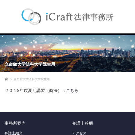
立命館大学法科大学院生用
ホーム
立命館大学法科大学院生用
２０１9年度夏期講習（商法）→
こちら
事務所案内
弁護士報酬
弁護士紹介
アクセス